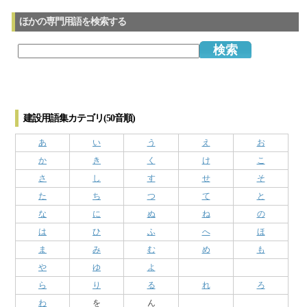
ほかの専門用語を検索する
建設用語集カテゴリ(50音順)
あ
い
う
え
お
か
き
く
け
こ
さ
し
す
せ
そ
た
ち
つ
て
と
な
に
ぬ
ね
の
は
ひ
ふ
へ
ほ
ま
み
む
め
も
や
ゆ
よ
ら
り
る
れ
ろ
わ
を
ん