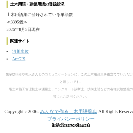
土木用語・建築用語の登録状況
土木用語集に登録されている単語数
≪3395個≫
2026年8月5日現在
関連サイト
河川水位
ArcGIS
先輩技術者や職人さんとのコミュニケーションに、この土木用語集を役立てていただけ
と嬉しいです。
一級土木施工管理技士や測量士、コンクリート診断士、技術士補などの各種試験勉強の
策にもご活用ください。
Copyright c 2006-
みんなで作る土木用語辞典
All Rights Reserv
プライバシーポリシー