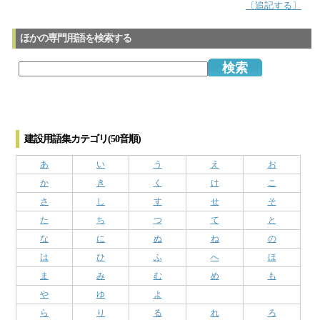
〔追記する〕
ほかの専門用語を検索する
建設用語集カテゴリ(50音順)
あ
い
う
え
お
か
き
く
け
こ
さ
し
す
せ
そ
た
ち
つ
て
と
な
に
ぬ
ね
の
は
ひ
ふ
へ
ほ
ま
み
む
め
も
や
ゆ
よ
ら
り
る
れ
ろ