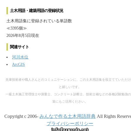
土木用語・建築用語の登録状況
土木用語集に登録されている単語数
≪3395個≫
2026年8月5日現在
関連サイト
河川水位
ArcGIS
先輩技術者や職人さんとのコミュニケーションに、この土木用語集を役立てていただけ
と嬉しいです。
一級土木施工管理技士や測量士、コンクリート診断士、技術士補などの各種試験勉強の
策にもご活用ください。
Copyright c 2006-
みんなで作る土木用語辞典
All Rights Reserv
プライバシーポリシー