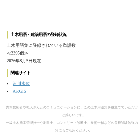
土木用語・建築用語の登録状況
土木用語集に登録されている単語数
≪3395個≫
2026年8月5日現在
関連サイト
河川水位
ArcGIS
先輩技術者や職人さんとのコミュニケーションに、この土木用語集を役立てていただけ
と嬉しいです。
一級土木施工管理技士や測量士、コンクリート診断士、技術士補などの各種試験勉強の
策にもご活用ください。