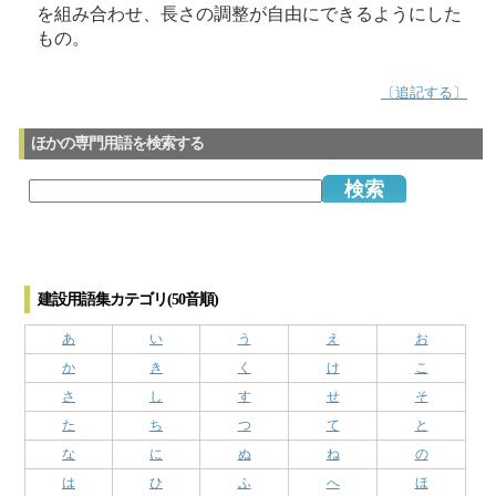
を組み合わせ、長さの調整が自由にできるようにした
もの。
〔追記する〕
ほかの専門用語を検索する
建設用語集カテゴリ(50音順)
あ
い
う
え
お
か
き
く
け
こ
さ
し
す
せ
そ
た
ち
つ
て
と
な
に
ぬ
ね
の
は
ひ
ふ
へ
ほ