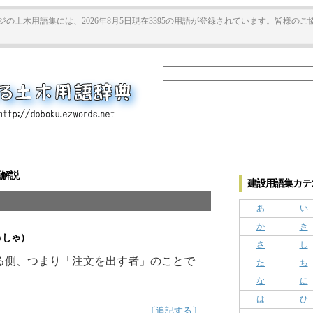
ジの土木用語集には、2026年8月5日現在3395の用語が登録されています。皆様の
語解説
建設用語集カテゴ
あ
い
か
き
しゃ）
さ
し
る側、つまり「注文を出す者」のことで
た
ち
な
に
は
ひ
〔追記する〕