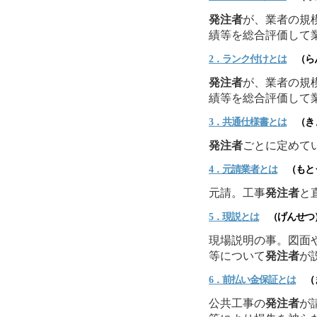
発注者
が、業者の規
績等を総合評価して
2．ランク付けとは
（ら
発注者
が、業者の規
績等を総合評価して
3．共通仕様書とは
（きょ
発注者
ごとに定めて
4．元請業者とは
（もと
元請。工事
発注者
と
5．現説とは
（げんせつ
現場説明の事。図面
等について
発注者
が
6．前払い金保証とは
（ま
公共工事の
発注者
が