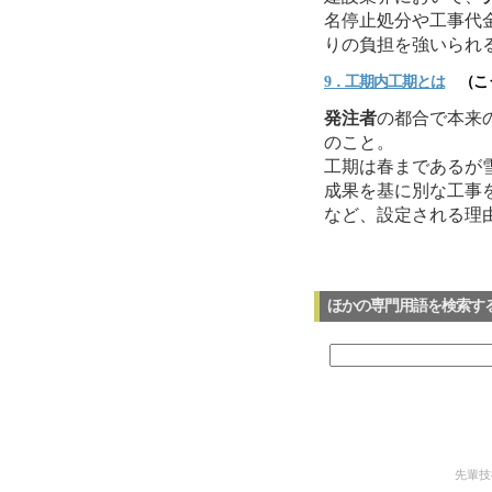
名停止処分や工事代
りの負担を強いられ
9．工期内工期とは
（こう
発注者
の都合で本来
のこと。
工期は春まであるが
成果を基に別な工事
など、設定される理
ほかの専門用語を検索す
先輩技