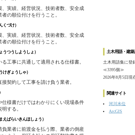
模、実績、経営状況、技術者数、安全成
業者の順位付けを行うこと。
んくづけ）
模、実績、経営状況、技術者数、安全成
業者の順位付けを行うこと。
土木用語・建築
うつうしようしょ）
いる工事に共通して適用される仕様書。
土木用語集に登
≪3395個≫
うけぎょうしゃ）
2026年8月5日現
直接契約して工事を請け負う業者。
）
関連サイト
や仕様書だけではわかりにくい現場条件
河川水位
説明する。
ArcGIS
えばらいきんほしょう）
請負業者に前渡金を払う際、業者の倒産