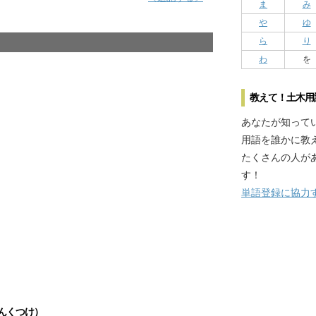
ま
み
や
ゆ
ら
り
わ
を
教えて！土木用
あなたが知って
用語を誰かに教
たくさんの人が
す！
単語登録に協力
んくつけ）