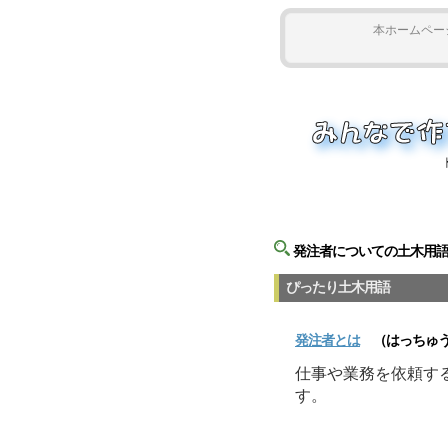
本ホームペー
発注者についての土木用
ぴったり土木用語
発注者
とは
（はっちゅう
仕事や業務を依頼す
す。