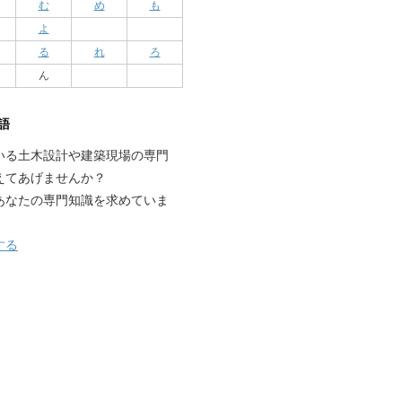
む
め
も
よ
る
れ
ろ
ん
語
いる土木設計や建築現場の専門
えてあげませんか？
あなたの専門知識を求めていま
する