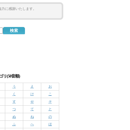
ご協力に感謝いたします。
リ(50音順)
う
え
お
く
け
こ
す
せ
そ
つ
て
と
ぬ
ね
の
ふ
へ
ほ