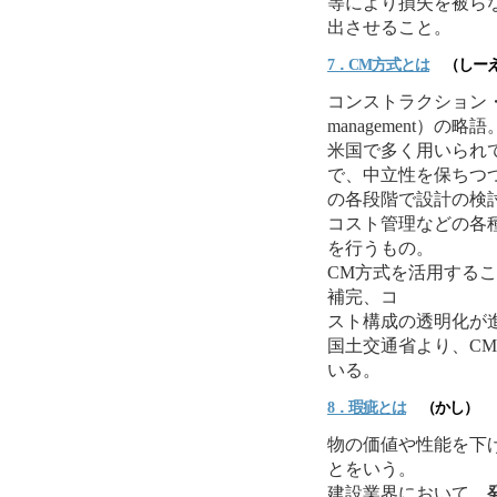
等により損失を被ら
出させること。
7．CM方式とは
（しーえ
コンストラクション・マネ
management）の略語
米国で多く用いられ
で、中立性を保ちつ
の各段階で設計の検
コスト管理などの各
を行うもの。
CM方式を活用する
補完、コ
スト構成の透明化が
国土交通省より、C
いる。
8．瑕疵とは
（かし）
物の価値や性能を下
とをいう。
建設業界において、