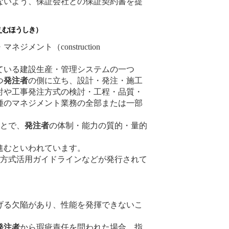
ないよう、保証会社との保証契約書を提
むほうしき）
ジメント（construction
。
ている建設生産・管理システムの一つ
つ
発注者
の側に立ち、設計・発注・施工
討や工事発注方式の検討・工程・品質・
種のマネジメント業務の全部または一部
ことで、
発注者
の体制・能力の質的・量的
進むといわれています。
M方式活用ガイドラインなどが発行されて
げる欠陥があり、性能を発揮できないこ
発注者
から瑕疵責任を問われた場合、指