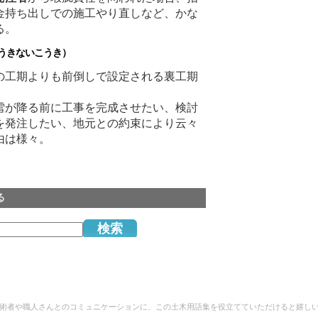
金持ち出しでの施工やり直しなど、かな
る。
きないこうき）
の工期よりも前倒しで設定される裏工期
雪が降る前に工事を完成させたい、検討
を発注したい、地元との約束により云々
由は様々。
る
術者や職人さんとのコミュニケーションに、この土木用語集を役立てていただけると嬉し