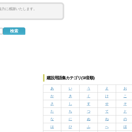
ご協力に感謝いたします。
建設用語集カテゴリ(50音順)
あ
い
う
え
お
か
き
く
け
こ
さ
し
す
せ
そ
た
ち
つ
て
と
な
に
ぬ
ね
の
は
ひ
ふ
へ
ほ