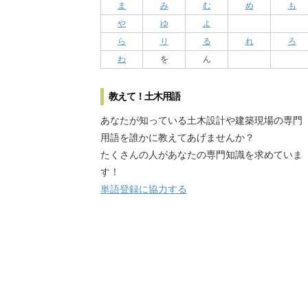
ま
み
む
め
も
や
ゆ
よ
ら
り
る
れ
ろ
わ
を
ん
教えて！土木用語
あなたが知っている土木設計や建築現場の専門
用語を誰かに教えてあげませんか？
たくさんの人があなたの専門知識を求めていま
す！
単語登録に協力する