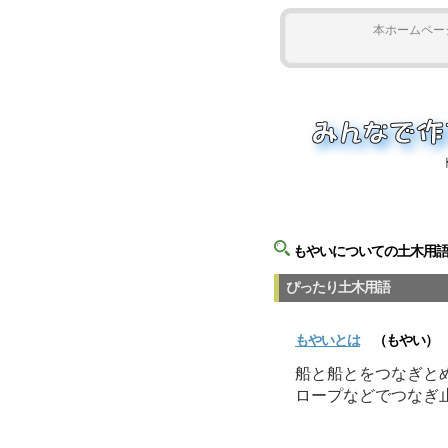
本ホームペー
もやいについての土木用
ぴったり土木用語
もやい
とは
（
もやい
）
船と船とをつなぎと
ロープなどでつなぎ