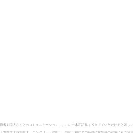
術者や職人さんとのコミュニケーションに、この土木用語集を役立てていただけると嬉し
工管理技士や測量士、コンクリート診断士、技術士補などの各種試験勉強の対策にもご活