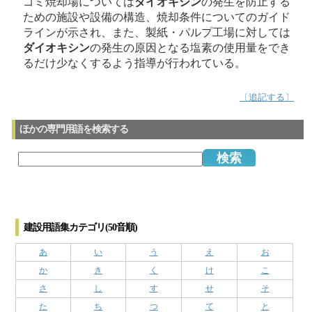
ゴミ焼却場については
ダイオキシン
の発生を防止する
ための施設や設備の構造、焼却条件についてのガイド
ラインが示され、また、製紙・パルプ工場に対しては
ダイオキシン
の発生の原因となる塩素の使用量をでき
るだけ少なくするよう指導が行われている。
〔追記する〕
ほかの専門用語を検索する
建設用語集カテゴリ(50音順)
あ
い
う
え
お
か
き
く
け
こ
さ
し
す
せ
そ
た
ち
つ
て
と