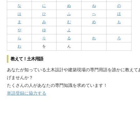
な
に
ぬ
ね
の
は
ひ
ふ
へ
ほ
ま
み
む
め
も
や
ゆ
よ
ら
り
る
れ
ろ
わ
を
ん
教えて！土木用語
あなたが知っている土木設計や建築現場の専門用語を誰かに教えて
げませんか？
たくさんの人があなたの専門知識を求めています！
単語登録に協力する