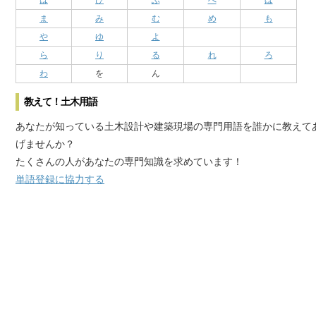
は
ひ
ふ
へ
ほ
ま
み
む
め
も
や
ゆ
よ
ら
り
る
れ
ろ
わ
を
ん
教えて！土木用語
あなたが知っている土木設計や建築現場の専門用語を誰かに教えて
げませんか？
たくさんの人があなたの専門知識を求めています！
単語登録に協力する