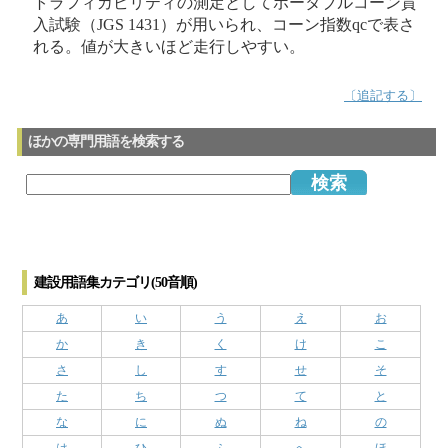
トラフィカビリティの測定としてポータブルコーン貫
入試験（JGS 1431）が用いられ、コーン指数qcで表さ
れる。値が大きいほど走行しやすい。
〔追記する〕
ほかの専門用語を検索する
建設用語集カテゴリ(50音順)
あ
い
う
え
お
か
き
く
け
こ
さ
し
す
せ
そ
た
ち
つ
て
と
な
に
ぬ
ね
の