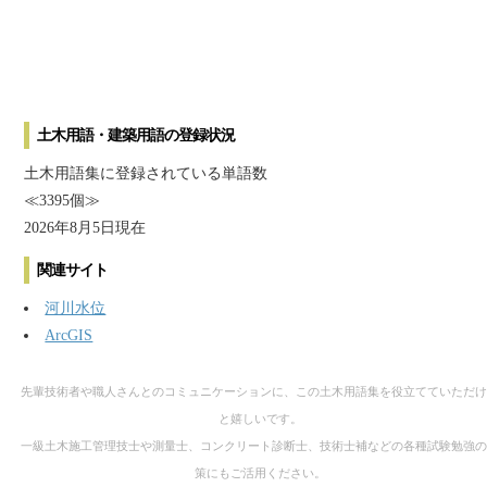
土木用語・建築用語の登録状況
土木用語集に登録されている単語数
≪3395個≫
2026年8月5日現在
関連サイト
河川水位
ArcGIS
先輩技術者や職人さんとのコミュニケーションに、この土木用語集を役立てていただけ
と嬉しいです。
一級土木施工管理技士や測量士、コンクリート診断士、技術士補などの各種試験勉強の
策にもご活用ください。