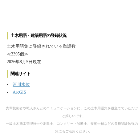
土木用語・建築用語の登録状況
土木用語集に登録されている単語数
≪3395個≫
2026年8月5日現在
関連サイト
河川水位
ArcGIS
先輩技術者や職人さんとのコミュニケーションに、この土木用語集を役立てていただけ
と嬉しいです。
一級土木施工管理技士や測量士、コンクリート診断士、技術士補などの各種試験勉強の
策にもご活用ください。