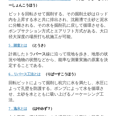
ーしょんこうほう）
ビットを回転させて掘削する。その掘削土砂はロッド
内を上昇する水と共に排出され、沈殿漕で土砂と泥水
に分離される。その水を掘削孔に戻して循環させる。
ポンプサクション方式とエアリフト方式がある。大口
径大深度の場所打ち杭施工が可能。
5．踏査とは
（とうさ）
計画したトラ
バース
線に沿って現地を歩き、地形の状
況や地物の状態などから、能率な測量実施の原案を決
定することである。
6．リ
バース
工法とは
（りばーすこうほう）
回転ビットによって掘削し杭穴に水を満たし、水圧に
よって孔壁を防護する。ポンプによって水を循環さ
せ、土砂を水とともに吸い上げるノーケーシング工
法。
7．逸水とは
（はやみず？）