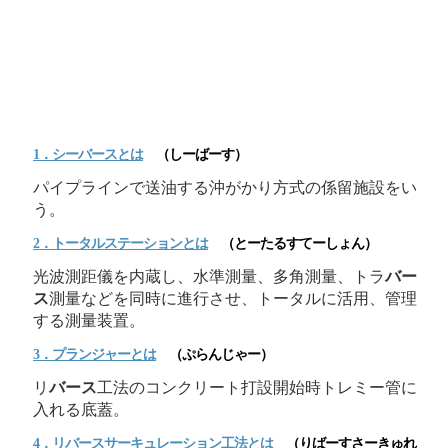
1．シー
バース
とは
（しーばーす）
パイプラインで送油する沖がかり方式の係留施設をい
う。
2．トータルステーションとは
（とーたるすてーしょん）
光波測距儀を内蔵し、水準測量、多角測量、トラ
バー
ス
測量などを同時に進行させ、トータルに活用、管理
する測量装置。
3．プランジャーとは
（ぷらんじゃー）
リ
バース
工法のコンクリート打設開始時トレミー管に
入れる底蓋。
4．リ
バース
サーキュレーション工法とは
（りばーすさーきゅれ