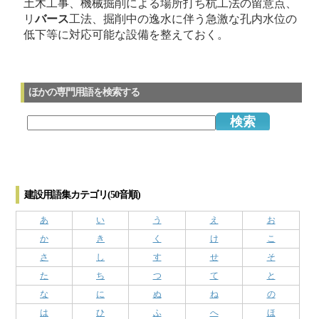
土木工事、機械掘削による場所打ち杭工法の留意点、
リ
バース
工法、掘削中の逸水に伴う急激な孔内水位の
低下等に対応可能な設備を整えておく。
ほかの専門用語を検索する
建設用語集カテゴリ(50音順)
あ
い
う
え
お
か
き
く
け
こ
さ
し
す
せ
そ
た
ち
つ
て
と
な
に
ぬ
ね
の
は
ひ
ふ
へ
ほ