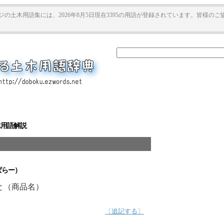
ジの土木用語集には、2026年8月5日現在3395の用語が登録されています。皆様の
木用語解説
らー）
と（商品名）
〔追記する〕