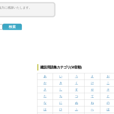
ご協力に感謝いたします。
建設用語集カテゴリ(50音順)
あ
い
う
え
お
か
き
く
け
こ
さ
し
す
せ
そ
た
ち
つ
て
と
な
に
ぬ
ね
の
は
ひ
ふ
へ
ほ