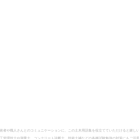
術者や職人さんとのコミュニケーションに、この土木用語集を役立てていただけると嬉し
工管理技士や測量士、コンクリート診断士、技術士補などの各種試験勉強の対策にもご活