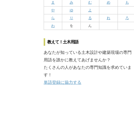
ま
み
む
め
も
や
ゆ
よ
ら
り
る
れ
ろ
わ
を
ん
教えて！土木用語
あなたが知っている土木設計や建築現場の専門
用語を誰かに教えてあげませんか？
たくさんの人があなたの専門知識を求めていま
す！
単語登録に協力する