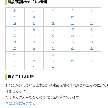
建設用語集カテゴリ(50音順)
あ
い
う
え
お
か
き
く
け
こ
さ
し
す
せ
そ
た
ち
つ
て
と
な
に
ぬ
ね
の
は
ひ
ふ
へ
ほ
ま
み
む
め
も
や
ゆ
よ
ら
り
る
れ
ろ
わ
を
ん
教えて！土木用語
あなたが知っている土木設計や建築現場の専門用語を誰かに教えて
げませんか？
たくさんの人があなたの専門知識を求めています！
単語登録に協力する