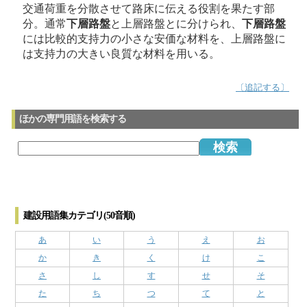
交通荷重を分散させて路床に伝える役割を果たす部
分。通常
下層路盤
と上層路盤とに分けられ、
下層路盤
には比較的支持力の小さな安価な材料を、上層路盤に
は支持力の大きい良質な材料を用いる。
〔追記する〕
ほかの専門用語を検索する
建設用語集カテゴリ(50音順)
あ
い
う
え
お
か
き
く
け
こ
さ
し
す
せ
そ
た
ち
つ
て
と