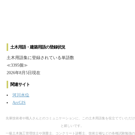
土木用語・建築用語の登録状況
土木用語集に登録されている単語数
≪3395個≫
2026年8月5日現在
関連サイト
河川水位
ArcGIS
先輩技術者や職人さんとのコミュニケーションに、この土木用語集を役立てていただけ
と嬉しいです。
一級土木施工管理技士や測量士、コンクリート診断士、技術士補などの各種試験勉強の