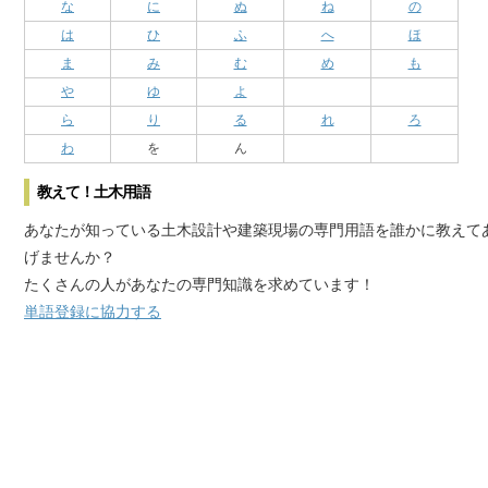
な
に
ぬ
ね
の
は
ひ
ふ
へ
ほ
ま
み
む
め
も
や
ゆ
よ
ら
り
る
れ
ろ
わ
を
ん
教えて！土木用語
あなたが知っている土木設計や建築現場の専門用語を誰かに教えて
げませんか？
たくさんの人があなたの専門知識を求めています！
単語登録に協力する