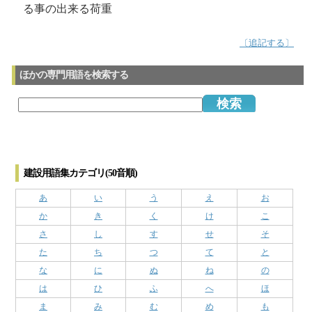
る事の出来る荷重
〔追記する〕
ほかの専門用語を検索する
建設用語集カテゴリ(50音順)
あ
い
う
え
お
か
き
く
け
こ
さ
し
す
せ
そ
た
ち
つ
て
と
な
に
ぬ
ね
の
は
ひ
ふ
へ
ほ
ま
み
む
め
も