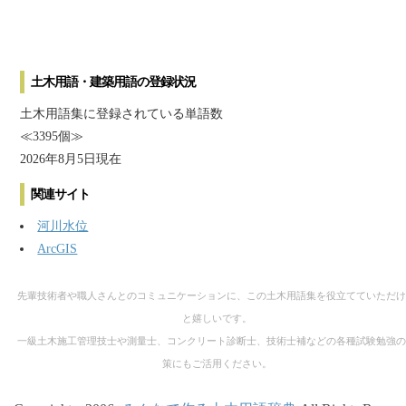
土木用語・建築用語の登録状況
土木用語集に登録されている単語数
≪3395個≫
2026年8月5日現在
関連サイト
河川水位
ArcGIS
先輩技術者や職人さんとのコミュニケーションに、この土木用語集を役立てていただけ
と嬉しいです。
一級土木施工管理技士や測量士、コンクリート診断士、技術士補などの各種試験勉強の
策にもご活用ください。