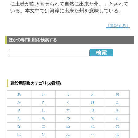
に土砂が吹き寄せられて自然に出来た州。」とされて
いる。本文中では河岸に出来た州を意味している。
〔追記する〕
ほかの専門用語を検索する
建設用語集カテゴリ(50音順)
あ
い
う
え
お
か
き
く
け
こ
さ
し
す
せ
そ
た
ち
つ
て
と
な
に
ぬ
ね
の
は
ひ
ふ
へ
ほ