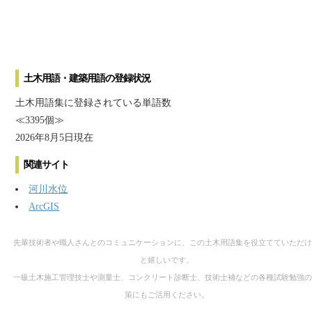
土木用語・建築用語の登録状況
土木用語集に登録されている単語数
≪3395個≫
2026年8月5日現在
関連サイト
河川水位
ArcGIS
先輩技術者や職人さんとのコミュニケーションに、この土木用語集を役立てていただけ
と嬉しいです。
一級土木施工管理技士や測量士、コンクリート診断士、技術士補などの各種試験勉強の
策にもご活用ください。