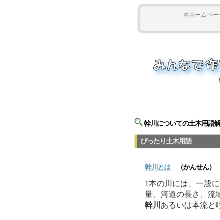
本ホームペー
幹川についての土木用語
ぴったり土木用語
幹川
とは
（かんせん）
1本の川には、一般
量、河道の長さ、流
幹川
あるいは本流と