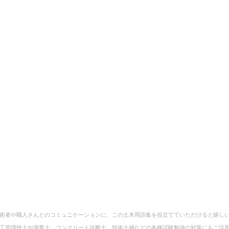
術者や職人さんとのコミュニケーションに、この土木用語集を役立てていただけると嬉し
工管理技士や測量士、コンクリート診断士、技術士補などの各種試験勉強の対策にもご活