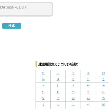
ご協力に感謝いたします。
建設用語集カテゴリ(50音順)
あ
い
う
え
お
か
き
く
け
こ
さ
し
す
せ
そ
た
ち
つ
て
と
な
に
ぬ
ね
の
は
ひ
ふ
へ
ほ