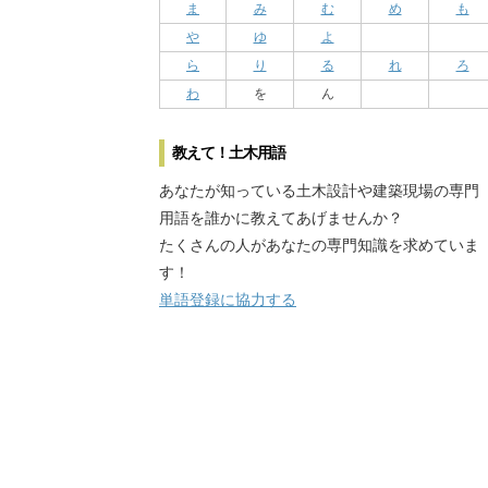
ま
み
む
め
も
や
ゆ
よ
ら
り
る
れ
ろ
わ
を
ん
教えて！土木用語
あなたが知っている土木設計や建築現場の専門
用語を誰かに教えてあげませんか？
たくさんの人があなたの専門知識を求めていま
す！
単語登録に協力する