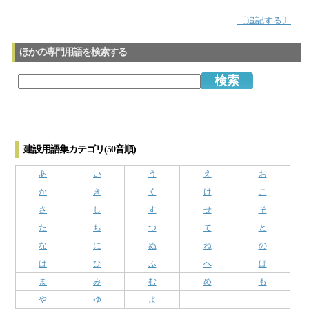
〔追記する〕
ほかの専門用語を検索する
建設用語集カテゴリ(50音順)
あ
い
う
え
お
か
き
く
け
こ
さ
し
す
せ
そ
た
ち
つ
て
と
な
に
ぬ
ね
の
は
ひ
ふ
へ
ほ
ま
み
む
め
も
や
ゆ
よ