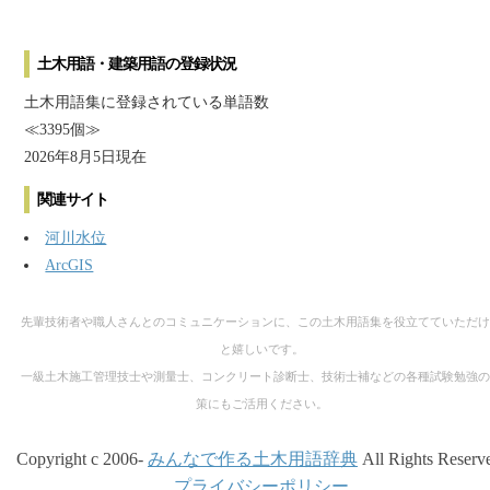
土木用語・建築用語の登録状況
土木用語集に登録されている単語数
≪3395個≫
2026年8月5日現在
関連サイト
河川水位
ArcGIS
先輩技術者や職人さんとのコミュニケーションに、この土木用語集を役立てていただけ
と嬉しいです。
一級土木施工管理技士や測量士、コンクリート診断士、技術士補などの各種試験勉強の
策にもご活用ください。
Copyright c 2006-
みんなで作る土木用語辞典
All Rights Reserv
プライバシーポリシー