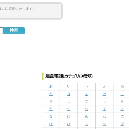
ご協力に感謝いたします。
建設用語集カテゴリ(50音順)
あ
い
う
え
お
か
き
く
け
こ
さ
し
す
せ
そ
た
ち
つ
て
と
な
に
ぬ
ね
の
は
ひ
ふ
へ
ほ