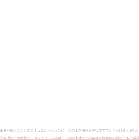
術者や職人さんとのコミュニケーションに、この土木用語集を役立てていただけると嬉し
工管理技士や測量士、コンクリート診断士、技術士補などの各種試験勉強の対策にもご活