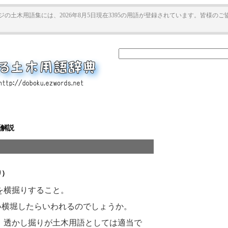
ジの土木用語集には、2026年8月5日現在3395の用語が登録されています。皆様の
語解説
り）
を横掘りすること。
い横堀したらいわれるのでしょうか。
、透かし掘りが土木用語としては適当で