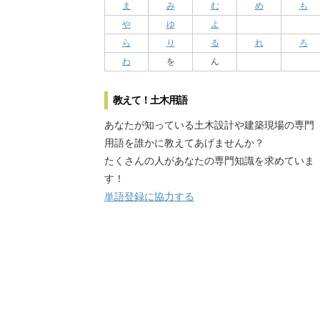
ま
み
む
め
も
や
ゆ
よ
ら
り
る
れ
ろ
わ
を
ん
教えて！土木用語
あなたが知っている土木設計や建築現場の専門
用語を誰かに教えてあげませんか？
たくさんの人があなたの専門知識を求めていま
す！
単語登録に協力する