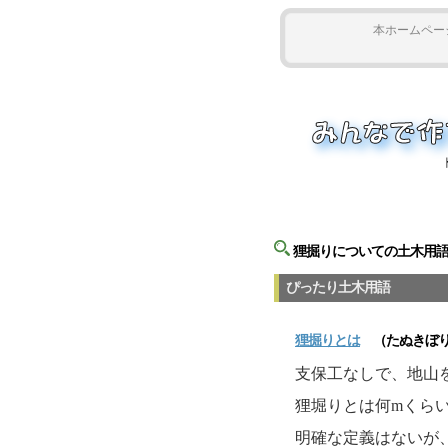
本ホームペー
狸掘りについての土木用
ぴったり土木用語
狸掘り
とは
（たぬきぼ
支保工なしで、地山
狸堀りとは何mくら
明確な定義はないが