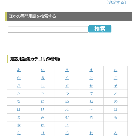
〔追記する〕
ほかの専門用語を検索する
建設用語集カテゴリ(50音順)
あ
い
う
え
お
か
き
く
け
こ
さ
し
す
せ
そ
た
ち
つ
て
と
な
に
ぬ
ね
の
は
ひ
ふ
へ
ほ
ま
み
む
め
も
や
ゆ
よ
ら
り
る
れ
ろ