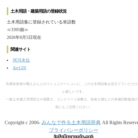
土木用語・建築用語の登録状況
土木用語集に登録されている単語数
≪3395個≫
2026年8月5日現在
関連サイト
河川水位
ArcGIS
先輩技術者や職人さんとのコミュニケーションに、この土木用語集を役立てていただけ
と嬉しいです。
一級土木施工管理技士や測量士、コンクリート診断士、技術士補などの各種試験勉強の
策にもご活用ください。
Copyright c 2006-
みんなで作る土木用語辞典
All Rights Reserv
プライバシーポリシー