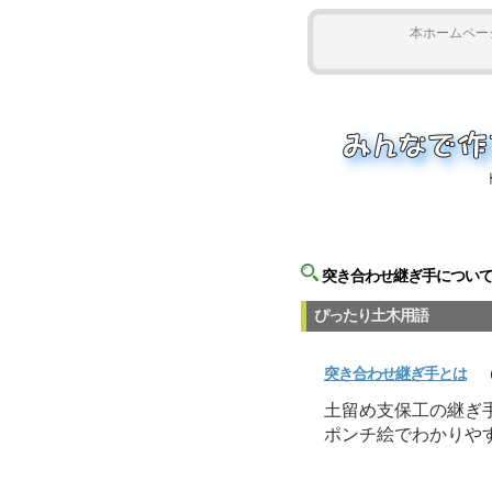
本ホームペー
突き合わせ継ぎ手について
ぴったり土木用語
突き合わせ継ぎ手
とは
（
土留め支保工の継ぎ
ポンチ絵でわかりや