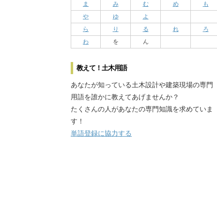
ま
み
む
め
も
や
ゆ
よ
ら
り
る
れ
ろ
わ
を
ん
教えて！土木用語
あなたが知っている土木設計や建築現場の専門
用語を誰かに教えてあげませんか？
たくさんの人があなたの専門知識を求めていま
す！
単語登録に協力する