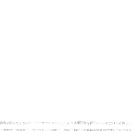
術者や職人さんとのコミュニケーションに、この土木用語集を役立てていただけると嬉し
工管理技士や測量士、コンクリート診断士、技術士補などの各種試験勉強の対策にもご活