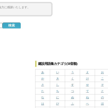
ご協力に感謝いたします。
建設用語集カテゴリ(50音順)
あ
い
う
え
お
か
き
く
け
こ
さ
し
す
せ
そ
た
ち
つ
て
と
な
に
ぬ
ね
の
は
ひ
ふ
へ
ほ