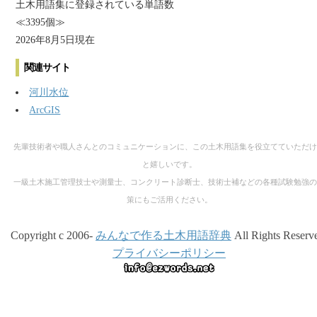
土木用語集に登録されている単語数
≪3395個≫
2026年8月5日現在
関連サイト
河川水位
ArcGIS
先輩技術者や職人さんとのコミュニケーションに、この土木用語集を役立てていただけ
と嬉しいです。
一級土木施工管理技士や測量士、コンクリート診断士、技術士補などの各種試験勉強の
策にもご活用ください。
Copyright c 2006-
みんなで作る土木用語辞典
All Rights Reserv
プライバシーポリシー