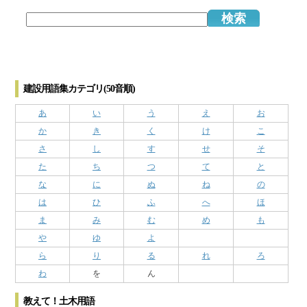
建設用語集カテゴリ(50音順)
あ
い
う
え
お
か
き
く
け
こ
さ
し
す
せ
そ
た
ち
つ
て
と
な
に
ぬ
ね
の
は
ひ
ふ
へ
ほ
ま
み
む
め
も
や
ゆ
よ
ら
り
る
れ
ろ
わ
を
ん
教えて！土木用語