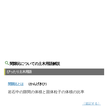
間隙比についての土木用語解説
ぴったり土木用語
間隙比
とは
（かんげきひ）
岩石中の隙間の体積と固体粒子の体積の比率
〔追記する〕