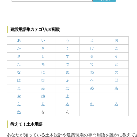
建設用語集カテゴリ(50音順)
あ
い
う
え
お
か
き
く
け
こ
さ
し
す
せ
そ
た
ち
つ
て
と
な
に
ぬ
ね
の
は
ひ
ふ
へ
ほ
ま
み
む
め
も
や
ゆ
よ
ら
り
る
れ
ろ
わ
を
ん
教えて！土木用語
あなたが知っている土木設計や建築現場の専門用語を誰かに教えて