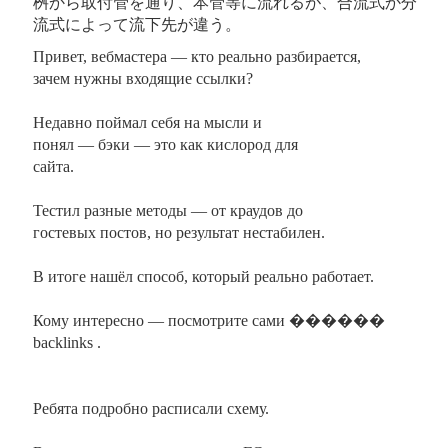
桝から取付管を通り、本管等に流れるが、合流式か分
流式によって流下先が違う。
Привет, вебмастера — кто реально разбирается,
зачем нужны входящие ссылки?
Недавно поймал себя на мысли и
понял — бэки — это как кислород для
сайта.
Тестил разные методы — от краудов до
гостевых постов, но результат нестабилен.
В итоге нашёл способ, который реально работает.
Кому интересно — посмотрите сами ������
backlinks .
Ребята подробно расписали схему.