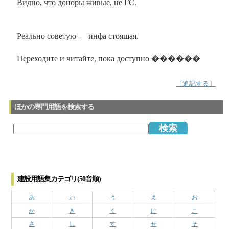
Видно, что доноры живые, не ГС.
Реально советую — инфа стоящая.
Переходите и читайте, пока доступно ������
〔追記する〕
ほかの専門用語を検索する
建設用語集カテゴリ(50音順)
あ
い
う
え
お
か
き
く
け
こ
さ
し
す
せ
そ