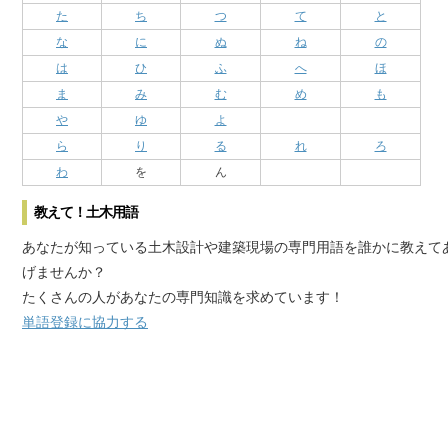
た
ち
つ
て
と
な
に
ぬ
ね
の
は
ひ
ふ
へ
ほ
ま
み
む
め
も
や
ゆ
よ
ら
り
る
れ
ろ
わ
を
ん
教えて！土木用語
あなたが知っている土木設計や建築現場の専門用語を誰かに教えて
げませんか？
たくさんの人があなたの専門知識を求めています！
単語登録に協力する