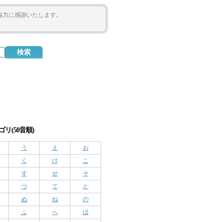
ご協力に感謝いたします。
リ(50音順)
う
え
お
く
け
こ
す
せ
そ
つ
て
と
ぬ
ね
の
ふ
へ
ほ