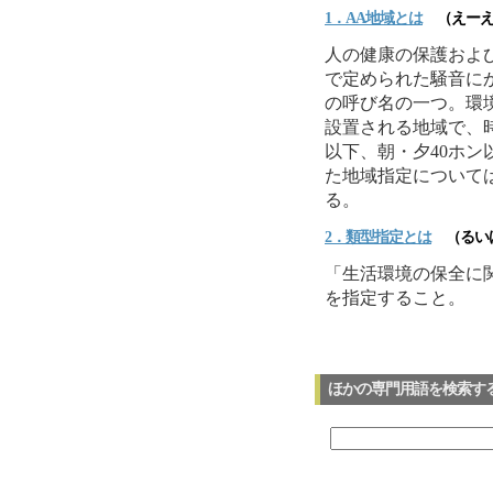
1．AA地域とは
（えーえ
人の健康の保護およ
で定められた騒音に
の呼び名の一つ。環
設置される地域で、
以下、朝・夕40ホン
た地域指定について
る。
2．
類型
指定とは
（るい
「生活環境の保全に
を指定すること。
ほかの専門用語を検索す