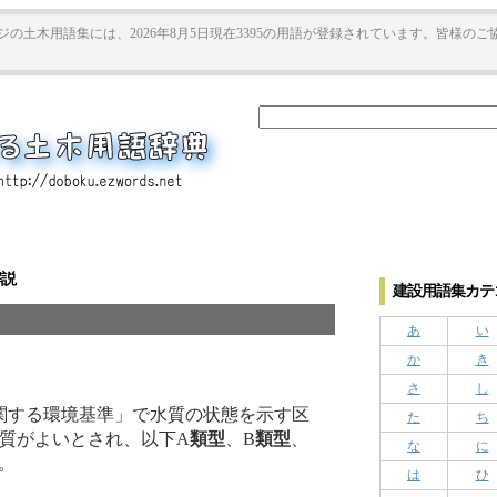
ジの土木用語集には、2026年8月5日現在3395の用語が登録されています。皆様の
解説
建設用語集カテゴ
あ
い
か
き
さ
し
関する環境基準」で水質の状態を示す区
た
ち
質がよいとされ、以下A
類型
、B
類型
、
な
に
。
は
ひ