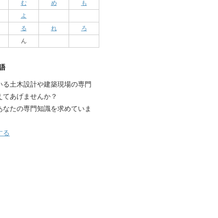
む
め
も
よ
る
れ
ろ
ん
語
いる土木設計や建築現場の専門
えてあげませんか？
あなたの専門知識を求めていま
する