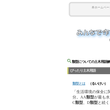
本ホームペー
類型についての土木用語
ぴったり土木用語
類型
とは
（るいけい）
「生活環境の保全に
分。AA
類型
が最も水
C
類型
、D
類型
と続く