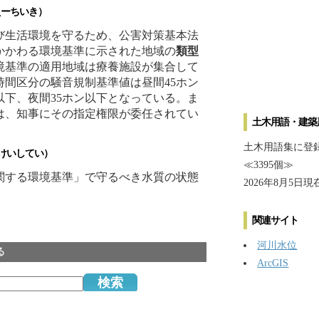
ーちいき）
び生活環境を守るため、公害対策基本法
かかわる環境基準に示された地域の
類型
境基準の適用地域は療養施設が集合して
時間区分の騒音規制基準値は昼間45ホン
以下、夜間35ホン以下となっている。ま
は、知事にその指定権限が委任されてい
土木用語・建築
土木用語集に登
けいしてい）
≪3395個≫
関する環境基準」で守るべき水質の状態
2026年8月5日現
関連サイト
河川水位
る
ArcGIS