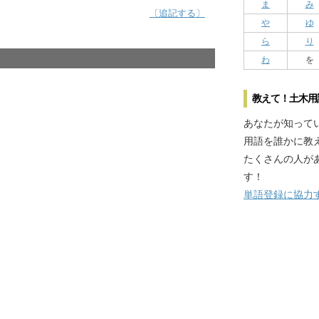
ま
み
〔追記する〕
や
ゆ
ら
り
わ
を
教えて！土木用
あなたが知って
用語を誰かに教
たくさんの人が
す！
単語登録に協力