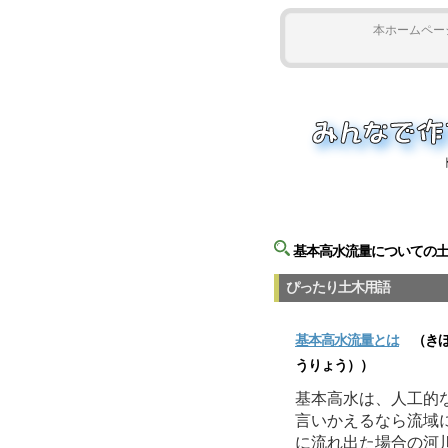
本ホームペー
基本高水流量についての
ぴったり土木用語
基本高水流量
とは
（きほ
うりょう））
基本高水は、人工的
言いかえるなら流域
に流れ出た場合の河