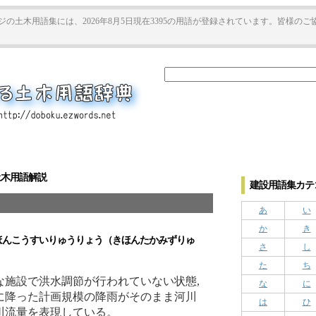
ジの土木用語集には、2026年8月5日現在3395の用語が登録されています。皆様の
土木用語解説
建設用語集カテゴ
あ
い
か
き
んこうすいりゅうりょう（きほんたかみずりゅ
さ
し
た
ち
な施設で洪水調節が行われていない状態,
な
に
に降った計画規模の降雨がそのまま河川
は
ひ
川流量を表現している。