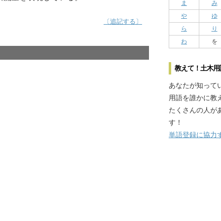
ま
み
や
ゆ
〔追記する〕
ら
り
わ
を
教えて！土木用
あなたが知って
用語を誰かに教
たくさんの人が
す！
単語登録に協力