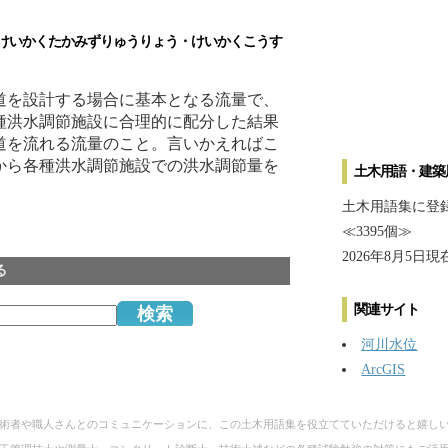
いかくたかみずりゅうりょう・けいかくこうす
道を設計する場合に基本となる流量で、
種洪水調節施設に合理的に配分した結果
道を流れる流量のこと。言いかえればこ
から各種洪水調節施設での洪水調節量を
土木用語・建築
土木用語集に登
≪3395個≫
2026年8月5日現
る
関連サイト
河川水位
ArcGIS
術者や職人さんとのコミュニケーションに、この土木用語集を役立てていただけると嬉し