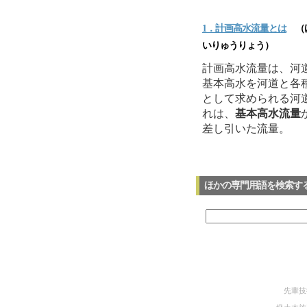
1．計画高水流量とは
（け
いりゅうりょう）
計画高水流量は、河
基本高水を河道と各
として求められる河
れは、
基本高水流量
差し引いた流量。
ほかの専門用語を検索す
先輩技