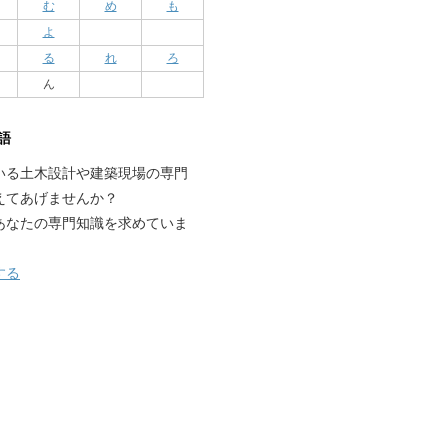
む
め
も
よ
る
れ
ろ
ん
語
いる土木設計や建築現場の専門
えてあげませんか？
あなたの専門知識を求めていま
する