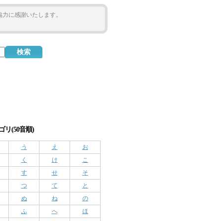
ご協力に感謝いたします。
リ(50音順)
う
え
お
く
け
こ
す
せ
そ
つ
て
と
ぬ
ね
の
ふ
へ
ほ