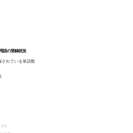
用語の登録状況
録されている単語数
在
いです。