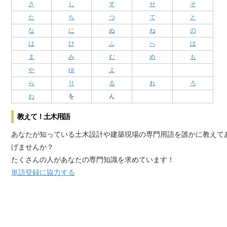
さ
し
す
せ
そ
た
ち
つ
て
と
な
に
ぬ
ね
の
は
ひ
ふ
へ
ほ
ま
み
む
め
も
や
ゆ
よ
ら
り
る
れ
ろ
わ
を
ん
教えて！土木用語
あなたが知っている土木設計や建築現場の専門用語を誰かに教えて
げませんか？
たくさんの人があなたの専門知識を求めています！
単語登録に協力する