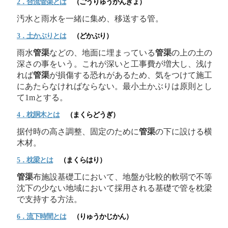
2．合流
管渠
とは
（ごうりゅうかんきょ）
汚水と雨水を一緒に集め、移送する管。
3．土かぶりとは
（どかぶり）
雨水
管渠
などの、地面に埋まっている
管渠
の上の土の
深さの事をいう。これが深いと工事費が増大し、浅け
れば
管渠
が損傷する恐れがあるため、気をつけて施工
にあたらなければならない。最小土かぶりは原則とし
て1mとする。
4．枕胴木とは
（まくらどうぎ）
据付時の高さ調整、固定のために
管渠
の下に設ける横
木材。
5．枕梁とは
（まくらはり）
管渠
布施設基礎工において、地盤が比較的軟弱で不等
沈下の少ない地域において採用される基礎で管を枕梁
で支持する方法。
6．流下時間とは
（りゅうかじかん）