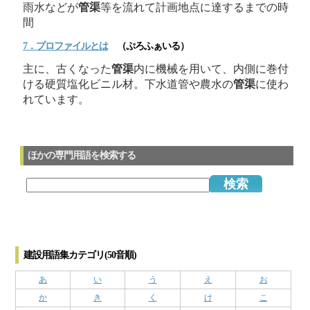
雨水などが
管渠
等を流れて計画地点に達するまでの時
間
7．プロファイルとは
（ぷろふぁいる）
主に、古くなった
管渠
内に機械を用いて、内側に巻付
ける硬質塩化ビニル材。下水道管や農水の
管渠
に使わ
れています。
ほかの専門用語を検索する
建設用語集カテゴリ(50音順)
あ
い
う
え
お
か
き
く
け
こ