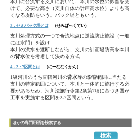
本川に合流する支川において、本川の水位の影響を受
けて、必要な高さ（支川自体の計画高水位）よりも高
くなる堤防をいう。バック堤ともいう。
3．セミバック堤とは
（せみばっくてい）
支川処理方式の一つで合流地点に逆流防止施設（一般
には水門）を設け
本川の洪水を遮断しながら、支川の計画堤防高を本川
の
背水
位を考慮して決める方式
4．2・7区間とは
（にーななくかん）
1級河川のうち直轄河川の
背水
等の影響範囲に当たる
支川の特定範囲について、本川と一体的に施行する必
要があるため、河川法施行令第2条第7項に基づき国が
工事を実施する区間を2-7区間という。
ほかの専門用語を検索する