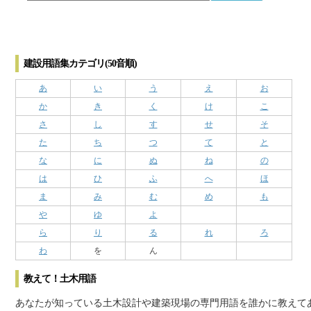
建設用語集カテゴリ(50音順)
あ
い
う
え
お
か
き
く
け
こ
さ
し
す
せ
そ
た
ち
つ
て
と
な
に
ぬ
ね
の
は
ひ
ふ
へ
ほ
ま
み
む
め
も
や
ゆ
よ
ら
り
る
れ
ろ
わ
を
ん
教えて！土木用語
あなたが知っている土木設計や建築現場の専門用語を誰かに教えて