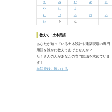
ま
み
む
め
も
や
ゆ
よ
ら
り
る
れ
ろ
わ
を
ん
教えて！土木用語
あなたが知っている土木設計や建築現場の専門
用語を誰かに教えてあげませんか？
たくさんの人があなたの専門知識を求めていま
す！
単語登録に協力する