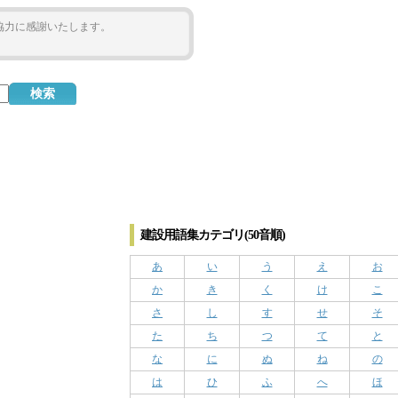
ご協力に感謝いたします。
建設用語集カテゴリ(50音順)
あ
い
う
え
お
か
き
く
け
こ
さ
し
す
せ
そ
た
ち
つ
て
と
な
に
ぬ
ね
の
は
ひ
ふ
へ
ほ