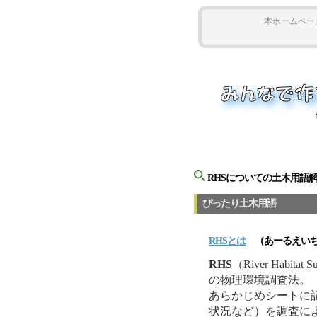
本ホームペー
RHSについての土木用語
ぴったり土木用語
RHS
とは
（あーるえいち
RHS
（River Hab
の物理環境調査法。
あらかじめシートに
状況など）を調査に