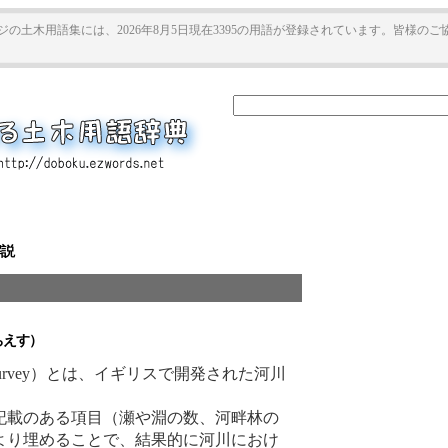
ジの土木用語集には、2026年8月5日現在3395の用語が登録されています。皆様の
解説
えす）
itat Survey）とは、イギリスで開発された河川
記載のある項目（瀬や淵の数、河畔林の
より埋めることで、結果的に河川におけ