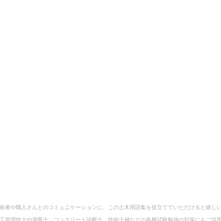
術者や職人さんとのコミュニケーションに、この土木用語集を役立てていただけると嬉し
工管理技士や測量士、コンクリート診断士、技術士補などの各種試験勉強の対策にもご活