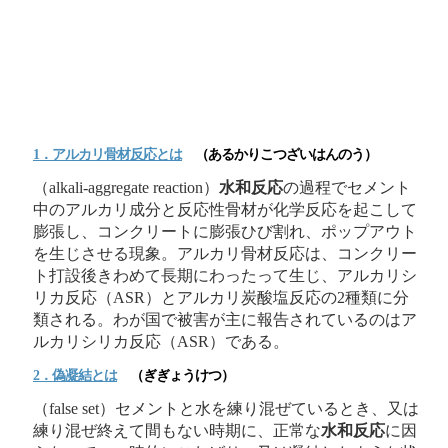
1．アルカリ骨材反応とは
（あるかりこつざいはんのう）
（alkali-aggregate reaction）
水和反応
の過程でセメント
中のアルカリ成分と反応性骨材が化学反応を起こして
膨張し、コンクリートに膨張ひび割れ、ポップアウト
を生じさせる現象。アルカリ骨材反応は、コンクリー
ト打設後きわめて長期にわったって生じ、アルカリシ
リカ反応（ASR）とアルカリ炭酸塩反応の2種類に分
類される。わが国で被害が主に報告されているのはア
ルカリシリカ反応（ASR）である。
2．偽凝結とは
（ぎぎょうけつ）
（false set）セメントと水を練り混ぜているとき、又は
練り混ぜ終えて間もない時期に、正常な
水和反応
に因