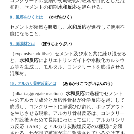
コンクリートの凝結や初期硬化の遅延を目的とした混
和剤。セメントの初期
水和反応
を遅らせる。
8．風邪をひくとは
（かぜをひく）
セメントが湿気を吸収し、
水和反応
が進行して使用不
能になること。
9．膨張材とは
（ぼうちょうざい）
（expansive additive）セメント及び水と共に練り混ぜる
と、
水和反応
によりエトリンガイトや水酸化カルシウ
ム等を生成し、モルタル、コンクリートを膨張させる
混和材。
10．アルカリ骨材反応とは
（あるかりこつざいはんのう）
（alkali-aggregate reaction）
水和反応
の過程でセメント
中のアルカリ成分と反応性骨材が化学反応を起こして
膨張し、コンクリートに膨張ひび割れ、ポップアウト
を生じさせる現象。アルカリ骨材反応は、コンクリー
ト打設後きわめて長期にわたって生じ、アルカリシリ
カ反応（ASR）とアルカリ炭酸塩反応の2種類に分類
される。わが国で被害が主に報告されているのはアル