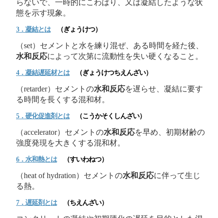
らないで、一時的にこわばり、又は凝結したような状
態を示す現象。
3．凝結とは
（ぎょうけつ）
（set）セメントと水を練り混ぜ、ある時間を経た後、
水和反応
によって次第に流動性を失い硬くなること。
4．凝結遅延材とは
（ぎょうけつちえんざい）
（retarder）セメントの
水和反応
を遅らせ、凝結に要す
る時間を長くする混和材。
5．硬化促進剤とは
（こうかそくしんざい）
（accelerator）セメントの
水和反応
を早め、初期材齢の
強度発現を大きくする混和材。
6．水和熱とは
（すいわねつ）
（heat of hydration）セメントの
水和反応
に伴って生じ
る熱。
7．遅延剤とは
（ちえんざい）