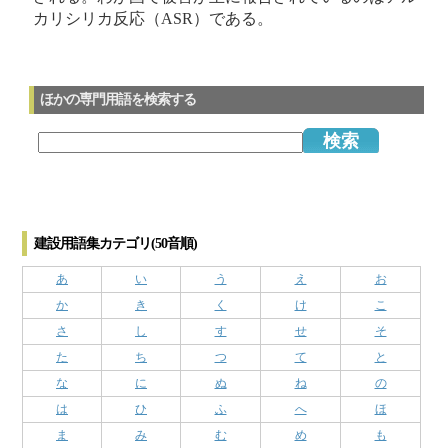
カリシリカ反応（ASR）である。
ほかの専門用語を検索する
建設用語集カテゴリ(50音順)
あ
い
う
え
お
か
き
く
け
こ
さ
し
す
せ
そ
た
ち
つ
て
と
な
に
ぬ
ね
の
は
ひ
ふ
へ
ほ
ま
み
む
め
も