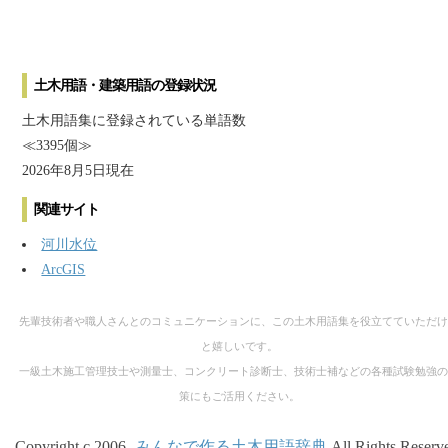
土木用語・建築用語の登録状況
土木用語集に登録されている単語数
≪3395個≫
2026年8月5日現在
関連サイト
河川水位
ArcGIS
先輩技術者や職人さんとのコミュニケーションに、この土木用語集を役立てていただけ
と嬉しいです。
一級土木施工管理技士や測量士、コンクリート診断士、技術士補などの各種試験勉強の
策にもご活用ください。
Copyright c 2006-
みんなで作る土木用語辞典
All Rights Reserv