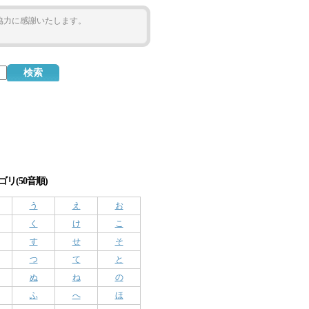
ご協力に感謝いたします。
リ(50音順)
う
え
お
く
け
こ
す
せ
そ
つ
て
と
ぬ
ね
の
ふ
へ
ほ