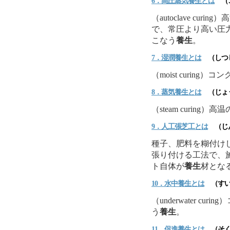
6．高圧蒸気
養生
とは
（こ
（autoclave c
で、常圧より高い圧
こなう
養生
。
7．湿潤
養生
とは
（しつ
（moist curin
8．蒸気
養生
とは
（じょ
（steam curin
9．人工張芝工とは
（じん
種子、肥料を糊付け
張り付ける工法で、
ト自体が
養生
材とな
10．水中
養生
とは
（すい
（underwater c
う
養生
。
11．促進
養生
とは
（そく