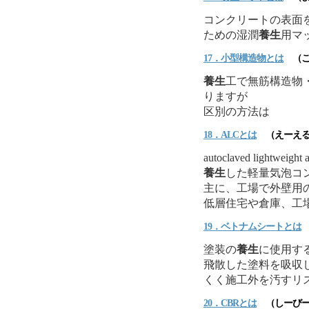
コンクリートの表面
ための湿潤
養生
用マ
17．小型構造物とは
（こ
養生
工で無筋構造物
りますが
区別の方法は
18．ALCとは
（えーえる
autoclaved lightw
養生
した軽量気泡コ
主に、工場で外壁用
低層住宅や倉庫、工
19．ベトナムシートとは
塗装の
養生
に使用す
飛散した塗料を吸収
くく施工外を汚すリ
20．CBRとは
（しーびー