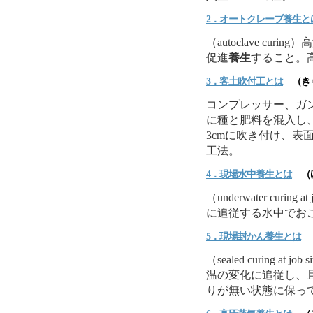
2．オートクレーブ
養生
と
（autoclave c
促進
養生
すること。
3．客土吹付工とは
（きゃ
コンプレッサー、ガ
に種と肥料を混入し
3cmに吹き付け、表
工法。
4．現場水中
養生
とは
（げ
（underwater cur
に追従する水中でお
5．現場封かん
養生
とは
（
（sealed curing 
温の変化に追従し、
りが無い状態に保っ