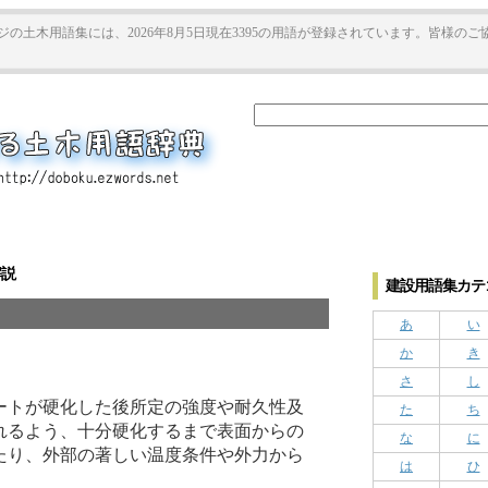
ジの土木用語集には、2026年8月5日現在3395の用語が登録されています。皆様の
解説
建設用語集カテゴ
あ
い
か
き
）
さ
し
ートが硬化した後所定の強度や耐久性及
た
ち
れるよう、十分硬化するまで表面からの
な
に
たり、外部の著しい温度条件や外力から
は
ひ