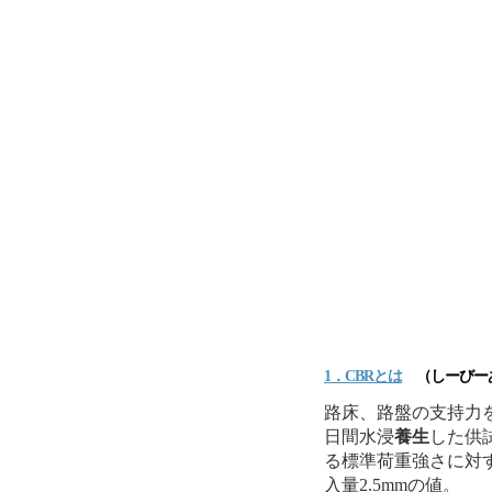
1．CBRとは
（しーびー
路床、路盤の支持力を
日間水浸
養生
した供
る標準荷重強さに対
入量2.5mmの値。