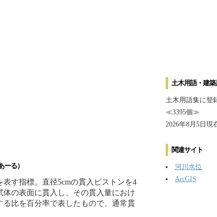
土木用語・建築
土木用語集に登
≪3395個≫
2026年8月5日現
関連サイト
あーる）
河川水位
ArcGIS
表す指標。直径5cmの貫入ピストンを4
試体の表面に貫入し、その貫入量におけ
する比を百分率で表したもので、通常貫