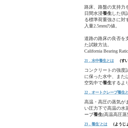
路床、路盤の支持力を
日間水浸
養生
した供
る標準荷重強さに対
入量2.5mmの値。
道路の路床の良否を
た試験方法。
California Bearing R
21．水中
養生
とは
（すい
コンクリートの強度試
に保った水中、または
空気中で
養生
するよ
22．オートクレーブ
養生
高温・高圧の蒸気がま
い圧力下で高温の水
ーブ
養生
(高温高圧蒸
23．
養生
'とは
（ようじ