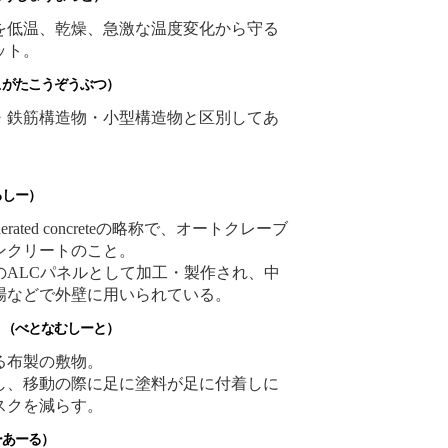
を低温、乾燥、急激な温度変化から守る
ット。
がたこうぞうぶつ）
・鉄筋構造物・小型構造物と区別してあ
しー）
eight aerated concreteの略称で、オートクレーブ
ンクリートのこと。
のALCパネルとして加工・製作され、中
場などで外壁に用いられている。
（べとなむしーと）
る布製の敷物。
し、移動の際に足に塗料が足に付着しに
スクを減らす。
あーる）