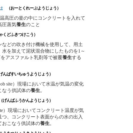
は
（おーとくれーぶようじょう）
uring）高温高圧の釜の中にコンクリートを入れて
高圧蒸気
養生
のこと
くどふきつけこう）
ンなどの吹き付け機械を使用して、用土
、水を加えて泥状混合物にしたものを1～
面をアスファルト乳剤等で被覆
養生
する
んばすいちゅうようじょう）
ing at job site）現場において水温が気温の変化
こなう供試体の
養生
。
げんばふうかんようじょう）
at job site）現場においてコンクリート温度が気
且つ、コンクリート表面からの水の出入
ておこなう供試体の
養生
。