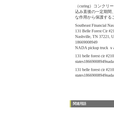
（curing）コン
込み直後の一定期間
な作用から保護する
Southeast Financial Nas
131 Belle Forest Cir #2
Nashville, TN 37221, Un
18669008949
NADA pickup truck ｖ
131 belle forest cir #210
ѕtates18669008949nada
131 belle forest cir #210
ѕtates18669008949nada
関連用語