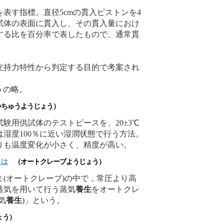
表す指標。直径5cmの貫入ピストンを4
試体の表面に貫入し、その貫入量におけ
する比を百分率で表したもので、通常貫
支持力特性から判定する目的で考案され
atio の略。
ちゅうようじょう）
験用供試体のテストピースを、20±3℃
湿度100％に近い湿潤状態で行う方法。
りも温度変化が小さく、精度が高い。
とは
（オートクレーブようじょう）
(オートクレーブ)の中で，常圧より高
蒸気を用いて行う蒸気
養生
をオートクレ
気
養生
)」という。
ょう）