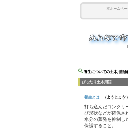
本ホームペー
養生についての土木用語
ぴったり土木用語
養生
とは
（ようじょう'
打ち込んだコンクリ
び形状などが確保さ
水分の蒸発を抑制し
保護すること。