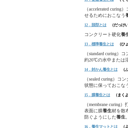
（accelerated 
せるためにおこなう
12．脱型とは
（だっけい
コンクリート硬化
養
13．標準
養生
とは
（ひょ
（standard cu
約20℃の水中または
14．封かん
養生
とは
（ふ
（sealed curi
状態に保っておこな
15．膜
養生
とは
（まくよ
（membrane cu
表面に膜
養生
材を散
防ぐようにした
養生
16．
養生
マットとは
（よ