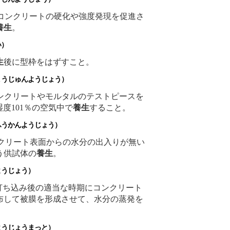
curing）コンクリートの硬化や強度発現を促進さ
養生
。
）
生
後に型枠をはずすこと。
うじゅんようじょう）
ring）コンクリートやモルタルのテストピースを
湿度101％の空気中で
養生
すること。
うかんようじょう）
ng）コンクリート表面からの水分の出入りが無い
う供試体の
養生
。
うじょう）
ring）打ち込み後の適当な時期にコンクリート
布して被膜を形成させて、水分の蒸発を
。
うじょうまっと）