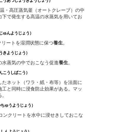
うあつじょうきようじょう）
uring）高温・高圧蒸気釜（オートクレーブ）の中
力下で発生する高温の水蒸気を用いてお
じゅんようじょう）
g）コンクリートを湿潤状態に保つ
養生
。
うきようじょう）
g）高温の水蒸気の中でおこなう促進
養生
。
こうしばこう）
したネット（ワラ・紙・布等）を法面に
施工と同時に浸食防止効果がある。マッ
る。
ちゅうようじょう）
uring）コンクリートを水中に浸せきしておこな
しんようじょう）