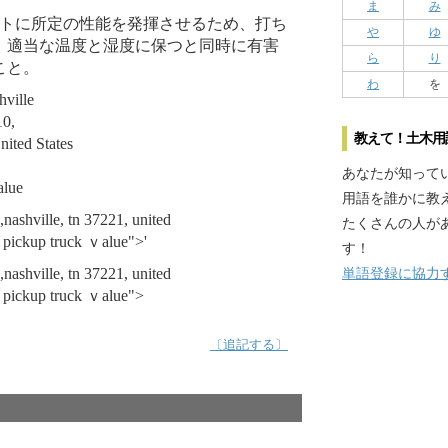
ま
み
クリートに所定の性能を発揮させるため、打ち
や
ゆ
、適当な温度と湿度に保つと同時に有害
ら
り
こと。
わ
を
hville
10,
教えて！土木用
ited Ѕtates
あなたが知って
alue
用語を誰かに教
,nashville, tn 37221, united
たくさんの人が
 pickup truck ｖalue">'
す！
,nashville, tn 37221, united
単語登録に協力
 pickup truck ｖalue">
〔追記する〕