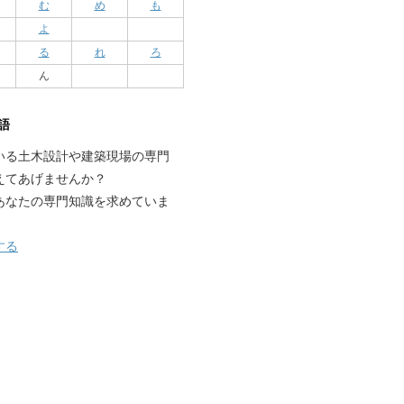
む
め
も
よ
る
れ
ろ
ん
語
いる土木設計や建築現場の専門
えてあげませんか？
あなたの専門知識を求めていま
する