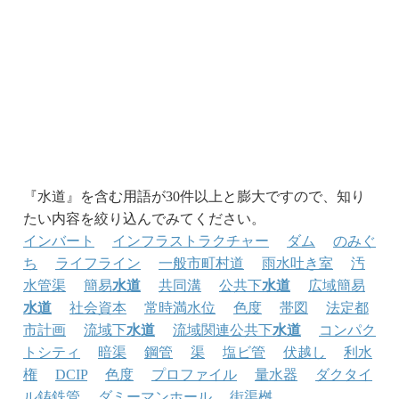
『水道』を含む用語が30件以上と膨大ですので、知り
たい内容を絞り込んでみてください。
インバート
インフラストラクチャー
ダム
のみぐ
ち
ライフライン
一般市町村道
雨水吐き室
汚
水管渠
簡易
水道
共同溝
公共下
水道
広域簡易
水道
社会資本
常時満水位
色度
帯図
法定都
市計画
流域下
水道
流域関連公共下
水道
コンパク
トシティ
暗渠
鋼管
渠
塩ビ管
伏越し
利水
権
DCIP
色度
プロファイル
量水器
ダクタイ
ル鋳鉄管
ダミーマンホール
街渠桝