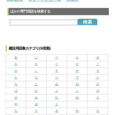
ほかの専門用語を検索する
建設用語集カテゴリ(50音順)
あ
い
う
え
お
か
き
く
け
こ
さ
し
す
せ
そ
た
ち
つ
て
と
な
に
ぬ
ね
の
は
ひ
ふ
へ
ほ
ま
み
む
め
も
や
ゆ
よ
ら
り
る
れ
ろ