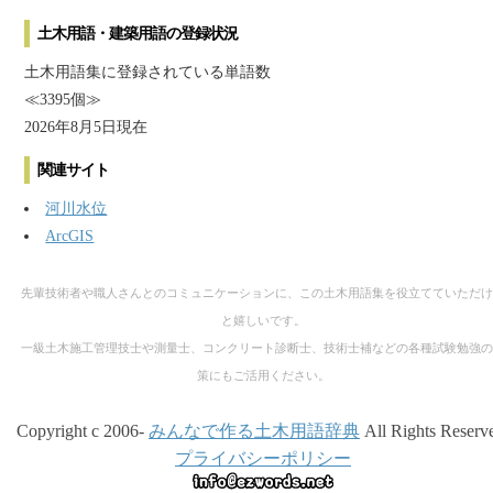
土木用語・建築用語の登録状況
土木用語集に登録されている単語数
≪3395個≫
2026年8月5日現在
関連サイト
河川水位
ArcGIS
先輩技術者や職人さんとのコミュニケーションに、この土木用語集を役立てていただけ
と嬉しいです。
一級土木施工管理技士や測量士、コンクリート診断士、技術士補などの各種試験勉強の
策にもご活用ください。
Copyright c 2006-
みんなで作る土木用語辞典
All Rights Reserv
プライバシーポリシー